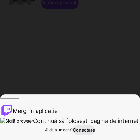
Răsfoiește canale
Mergi în aplicație
Continuă să folosești pagina de internet
Conectare
Ai deja un cont?
Acasă
Răsfoire
Activitate
Profil