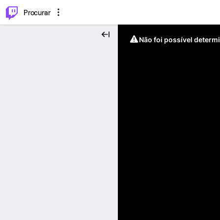
.
⌥
P
Procurar
Não foi possível determ