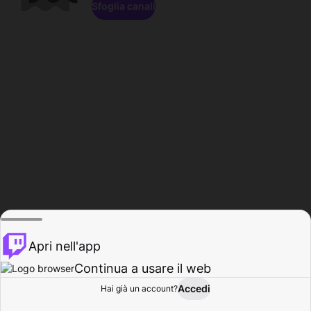
Sfoglia canali
Apri nell'app
Continua a usare il web
Accedi
Hai già un account?
Base
Sfoglia
Attività
Profilo