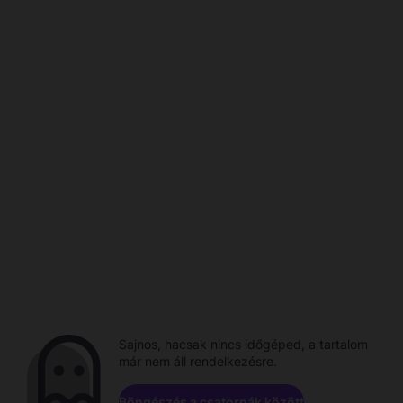
Sajnos, hacsak nincs időgéped, a tartalom
már nem áll rendelkezésre.
Böngészés a csatornák között