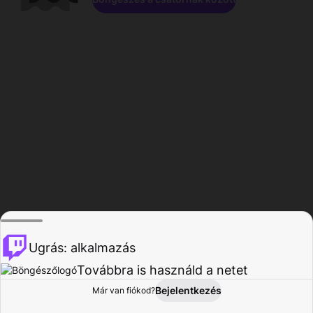
Ugrás: alkalmazás
Továbbra is használd a netet
Bejelentkezés
Már van fiókod?
Főoldal
Böngészés
Tevékenység
Profil