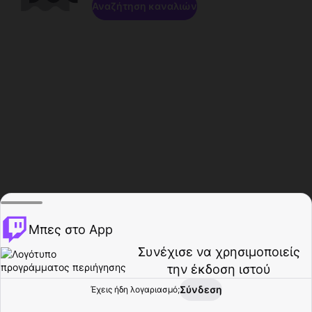
Αναζήτηση καναλιών
Μπες στο App
Συνέχισε να χρησιμοποιείς
την έκδοση ιστού
Σύνδεση
Έχεις ήδη λογαριασμό;
Αρχική σελίδα
Περιήγηση
Δραστηριότητα
Προφίλ