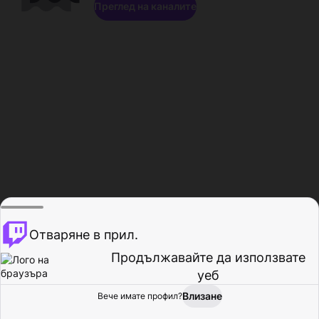
Преглед на каналите
Отваряне в прил.
Продължавайте да използвате
уеб
Влизане
Вече имате профил?
Начало
Преглед
Активност
Профил