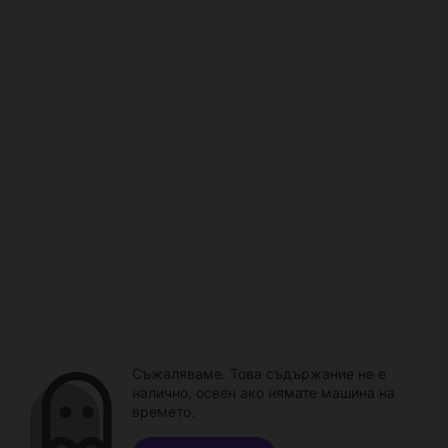
Съжаляваме. Това съдържание не е
налично, освен ако нямате машина на
времето.