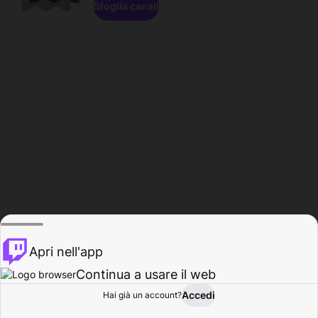
Sfoglia canali
Apri nell'app
Continua a usare il web
Accedi
Hai già un account?
Base
Sfoglia
Attività
Profilo