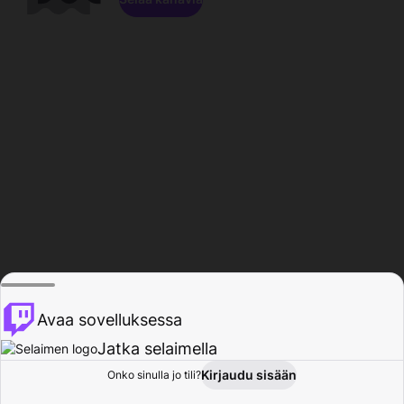
Avaa sovelluksessa
Jatka selaimella
Kirjaudu sisään
Onko sinulla jo tili?
Koti
Selaa
Toiminta
Profiili