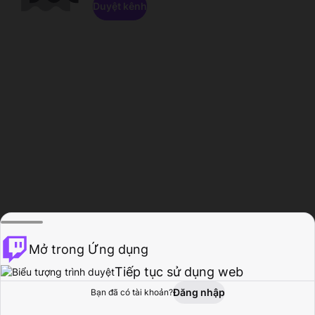
Duyệt kênh
Mở trong Ứng dụng
Tiếp tục sử dụng web
Đăng nhập
Bạn đã có tài khoản?
Trang chủ
Duyệt
Hoạt động
Hồ sơ