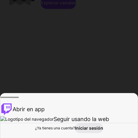
Explorar canales
Abrir en app
Seguir usando la web
Iniciar sesión
Página del
¿Ya tienes una cuenta?
Explorar
Actividad
Perfil
Creador