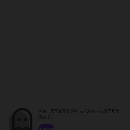
抱歉。您恐怕得搭乘时光机才有办法找回那个
内容了。
浏览频道