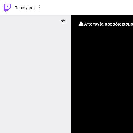
..
⌥
P
Περιήγηση
Αποτυχία προσδιορισμο