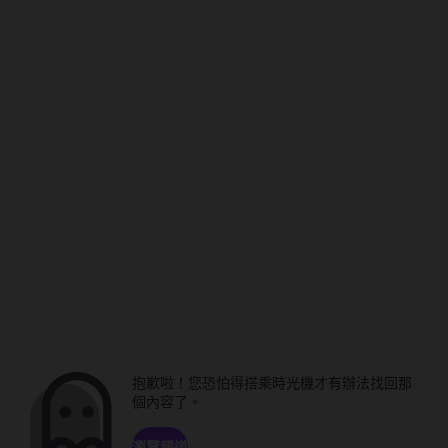
抱歉啦！您恐怕得搭乘時光機才有辦法找回那
個內容了。
瀏覽頻道