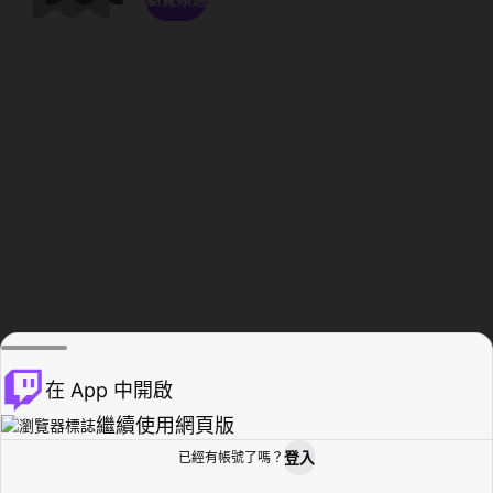
在 App 中開啟
繼續使用網頁版
登入
已經有帳號了嗎？
創作者基地
瀏覽
活動紀錄
個人檔案