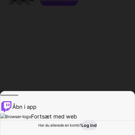
Åbn i app
Fortsæt med web
Log ind
Har du allerede en konto?
Hjem
Gennemse
Aktivitet
Profil