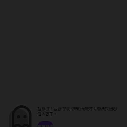
抱歉啦！您恐怕得搭乘時光機才有辦法找回那
個內容了。
瀏覽頻道