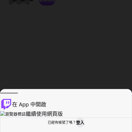
在 App 中開啟
繼續使用網頁版
登入
已經有帳號了嗎？
創作者基地
瀏覽
活動紀錄
個人檔案