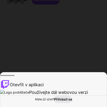
Otevřít v aplikaci
Používejte dál webovou verzi
Přihlásit se
Máte již účet?
Domů
Procházet
Aktivita
Profil