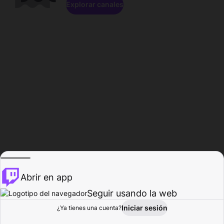
Explorar canales
Abrir en app
Seguir usando la web
Iniciar sesión
Página del
¿Ya tienes una cuenta?
Explorar
Actividad
Perfil
Creador