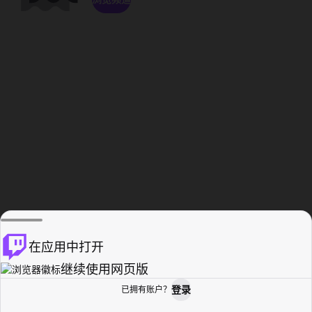
在应用中打开
继续使用网页版
登录
已拥有账户？
主页
浏览
活动纪录
个人资料