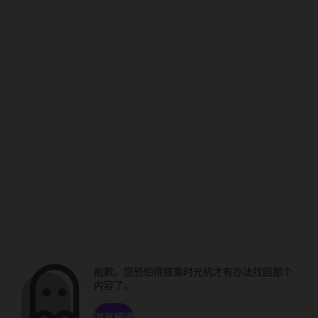
抱歉。您恐怕得搭乘时光机才有办法找回那个
内容了。
浏览频道