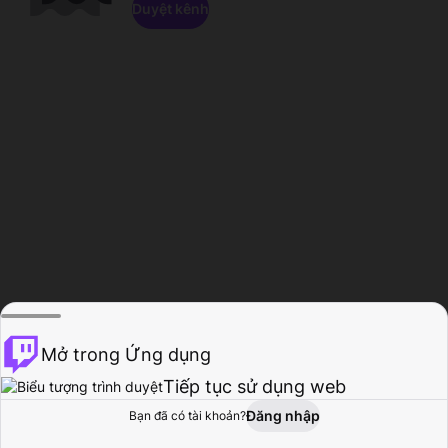
Duyệt kênh
Mở trong Ứng dụng
Tiếp tục sử dụng web
Đăng nhập
Bạn đã có tài khoản?
Trang chủ
Duyệt
Hoạt động
Hồ sơ