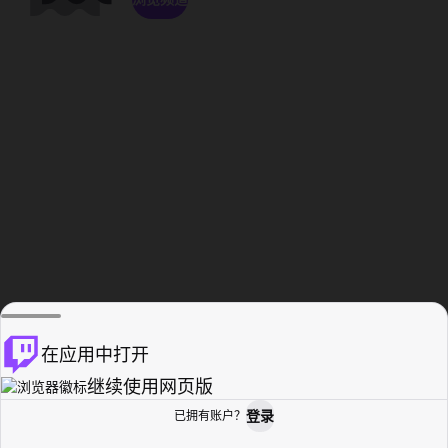
在应用中打开
继续使用网页版
登录
已拥有账户？
主页
浏览
活动纪录
个人资料