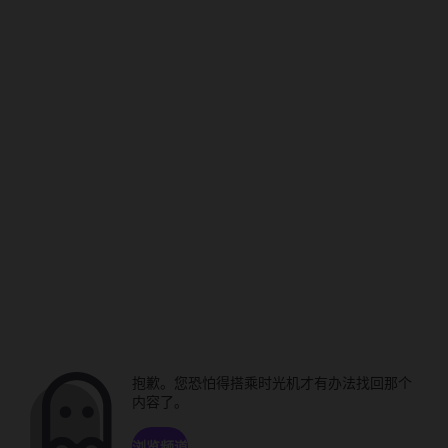
抱歉。您恐怕得搭乘时光机才有办法找回那个
内容了。
浏览频道