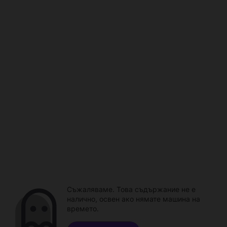
Съжаляваме. Това съдържание не е
налично, освен ако нямате машина на
времето.