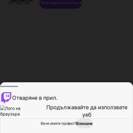
Преглед на каналите
Отваряне в прил.
Продължавайте да използвате
уеб
Влизане
Вече имате профил?
Начало
Преглед
Активност
Профил