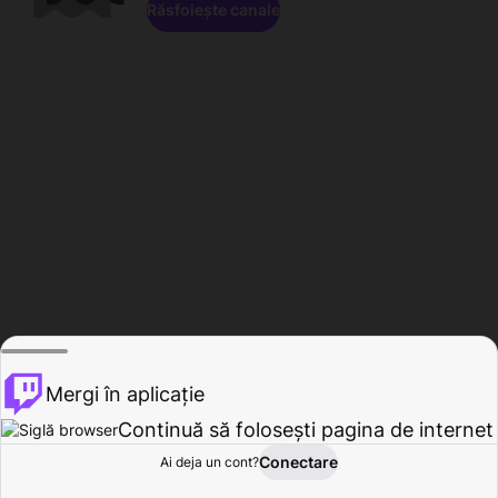
Răsfoiește canale
Mergi în aplicație
Continuă să folosești pagina de internet
Conectare
Ai deja un cont?
Acasă
Răsfoire
Activitate
Profil