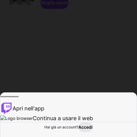
Sfoglia canali
Apri nell'app
Continua a usare il web
Accedi
Hai già un account?
Base
Sfoglia
Attività
Profilo