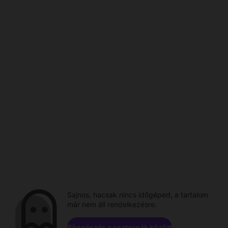
Sajnos, hacsak nincs időgéped, a tartalom
már nem áll rendelkezésre.
Böngészés a csatornák között