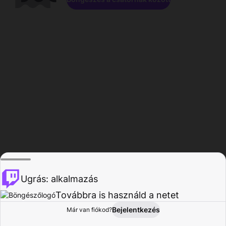
Ugrás: alkalmazás
Továbbra is használd a netet
Bejelentkezés
Már van fiókod?
Főoldal
Böngészés
Tevékenység
Profil