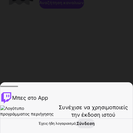
Αναζήτηση καναλιών
Μπες στο App
Συνέχισε να χρησιμοποιείς
την έκδοση ιστού
Σύνδεση
Έχεις ήδη λογαριασμό;
Αρχική σελίδα
Περιήγηση
Δραστηριότητα
Προφίλ