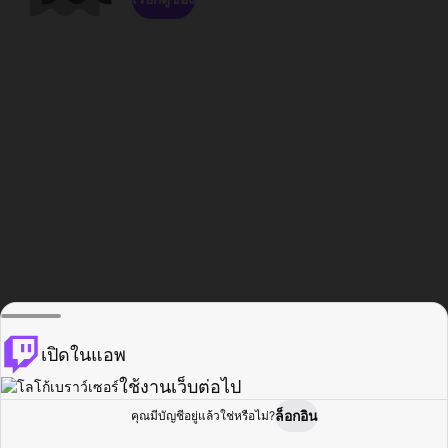
เปิดในแอพ
ใช้งานเว็บต่อไป
ล็อกอิน
คุณมีบัญชีอยู่แล้วใช่หรือไม่?
หน้าแรก
เรียกดู
กิจกรรม
โปรไฟล์