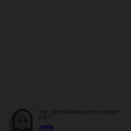
抱歉。您恐怕得搭乘时光机才有办法找回那个
内容了。
浏览频道