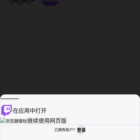
在应用中打开
继续使用网页版
登录
已拥有账户？
主页
浏览
活动纪录
个人资料