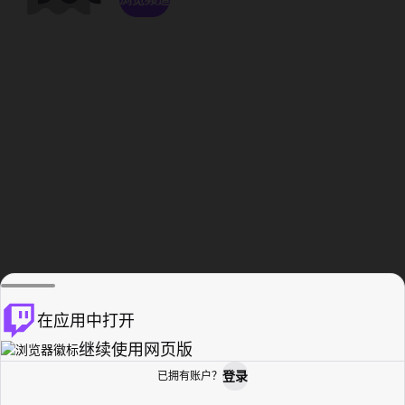
在应用中打开
继续使用网页版
登录
已拥有账户？
主页
浏览
活动纪录
个人资料