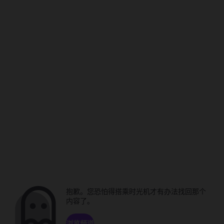
抱歉。您恐怕得搭乘时光机才有办法找回那个
内容了。
浏览频道