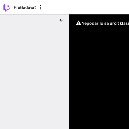
..
⌥
P
Prehľadávať
Nepodarilo sa určiť klas