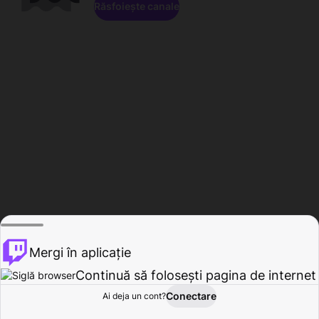
Răsfoiește canale
Mergi în aplicație
Continuă să folosești pagina de internet
Conectare
Ai deja un cont?
Acasă
Răsfoire
Activitate
Profil