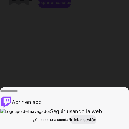
Explorar canales
Abrir en app
Seguir usando la web
Iniciar sesión
Página del
¿Ya tienes una cuenta?
Explorar
Actividad
Perfil
Creador