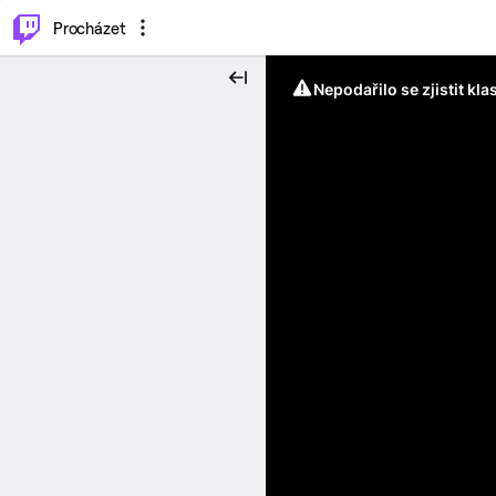
..
⌥
P
Procházet
Nepodařilo se zjistit kla