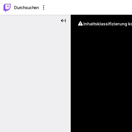
.
⌥
P
Durchsuchen
Inhaltsklassifizierung 