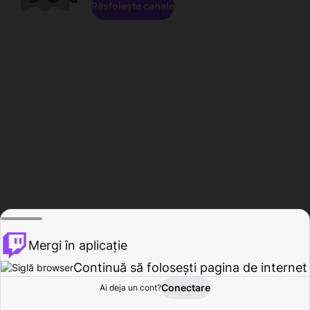
Răsfoiește canale
Mergi în aplicație
Continuă să folosești pagina de internet
Conectare
Ai deja un cont?
Acasă
Răsfoire
Activitate
Profil