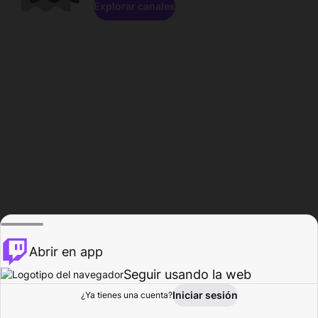
Explorar canales
Abrir en app
Seguir usando la web
Iniciar sesión
Página del
¿Ya tienes una cuenta?
Explorar
Actividad
Perfil
Creador