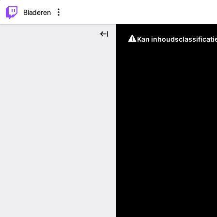
⌥
P
Bladeren
Kan inhoudsclassificati