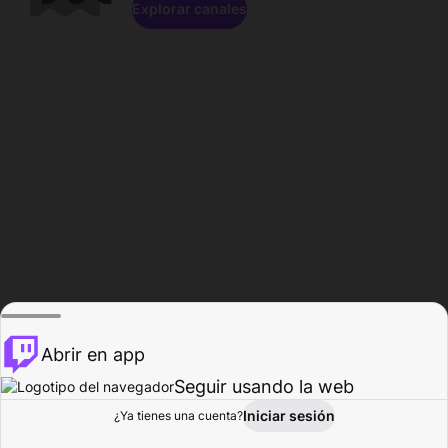
Explorar canales
Abrir en app
Seguir usando la web
Iniciar sesión
Página del
¿Ya tienes una cuenta?
Explorar
Actividad
Perfil
Creador