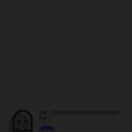
抱歉。您恐怕得搭乘时光机才有办法找回那个
内容了。
浏览频道