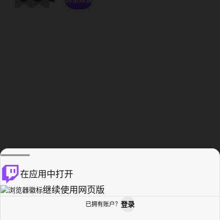
在应用中打开
继续使用网页版
登录
已拥有账户？
主页
浏览
活动纪录
个人资料