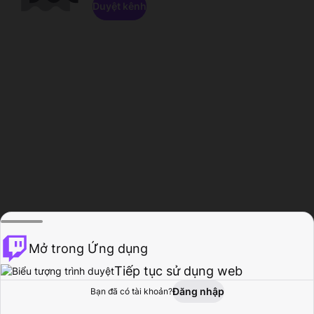
Duyệt kênh
Mở trong Ứng dụng
Tiếp tục sử dụng web
Đăng nhập
Bạn đã có tài khoản?
Trang chủ
Duyệt
Hoạt động
Hồ sơ