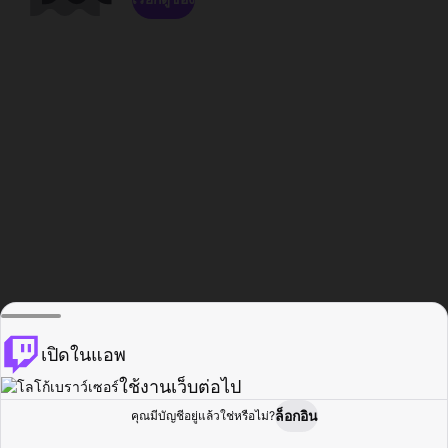
เปิดในแอพ
ใช้งานเว็บต่อไป
ล็อกอิน
คุณมีบัญชีอยู่แล้วใช่หรือไม่?
หน้าแรก
เรียกดู
กิจกรรม
โปรไฟล์