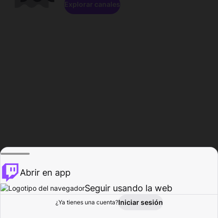
Explorar canales
Abrir en app
Seguir usando la web
Iniciar sesión
Página del
¿Ya tienes una cuenta?
Explorar
Actividad
Perfil
Creador