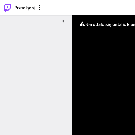
…
⌥
P
Przeglądaj
Nie udało się ustalić klas