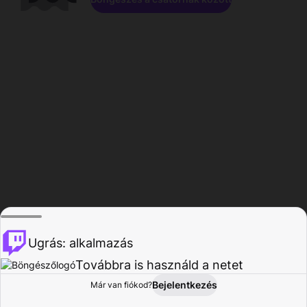
Ugrás: alkalmazás
Továbbra is használd a netet
Bejelentkezés
Már van fiókod?
Főoldal
Böngészés
Tevékenység
Profil