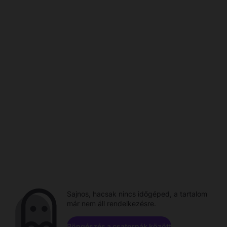
Sajnos, hacsak nincs időgéped, a tartalom
már nem áll rendelkezésre.
Böngészés a csatornák között