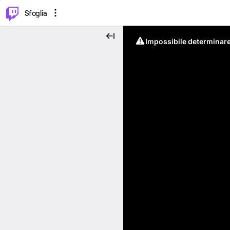
⌥
P
Sfoglia
Impossibile determinare