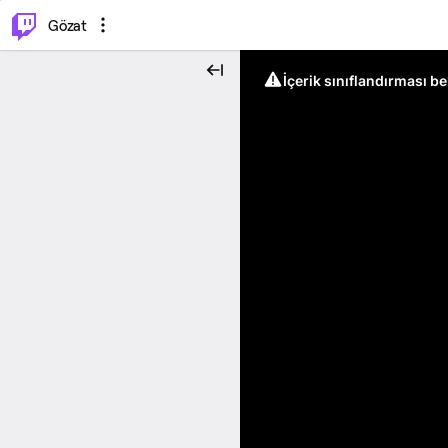
⌥
P
Gözat
İçerik sınıflandırması b