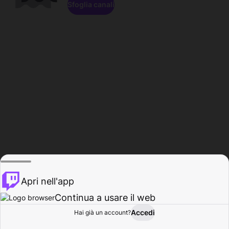
Sfoglia canali
Apri nell'app
Continua a usare il web
Accedi
Hai già un account?
Base
Sfoglia
Attività
Profilo