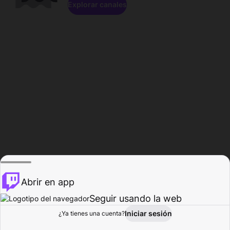
Explorar canales
Abrir en app
Seguir usando la web
Iniciar sesión
Página del
¿Ya tienes una cuenta?
Explorar
Actividad
Perfil
Creador