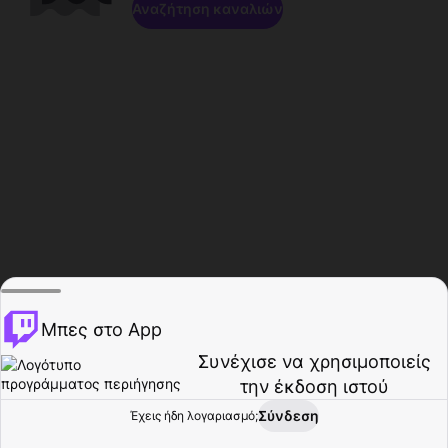
Αναζήτηση καναλιών
Μπες στο App
Συνέχισε να χρησιμοποιείς
την έκδοση ιστού
Σύνδεση
Έχεις ήδη λογαριασμό;
Αρχική σελίδα
Περιήγηση
Δραστηριότητα
Προφίλ