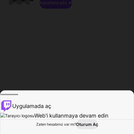
Kanallara göz at
Uygulamada aç
Web'i kullanmaya devam edin
Oturum Aç
Zaten hesabınız var mı?
Ana Sayfa
Gözat
Aktivite
Profil