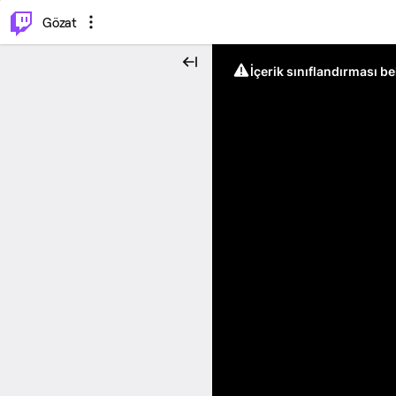
⌥
P
Gözat
İçerik sınıflandırması b